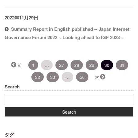
2022年11月29日
Summary Report in English published -- Japan Internet
Governance Forum 2022 ~ Looking ahead to IGF 2023 ~
（こ
前
1
…
27
28
29
30
31
の
32
33
…
50
次
ペ
ー
Search
ジ）
タグ