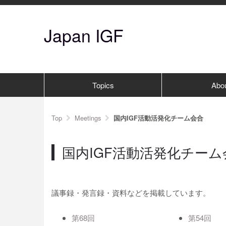
Japan IGF
Topics
Abo
Top
Meetings
国内IGF活動活発化チーム会合
国内IGF活動活発化チーム
議事録・発言録・資料などを掲載しています。
第68回
第54回