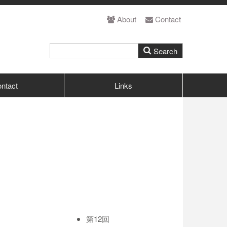
About
Contact
ntact
Links
第12回