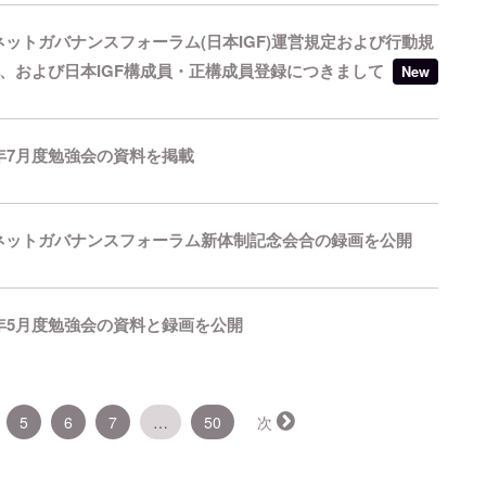
ットガバナンスフォーラム(日本IGF)運営規定および行動規
、および日本IGF構成員・正構成員登録につきまして
New
26年7月度勉強会の資料を掲載
ネットガバナンスフォーラム新体制記念会合の録画を公開
26年5月度勉強会の資料と録画を公開
5
6
7
…
50
次