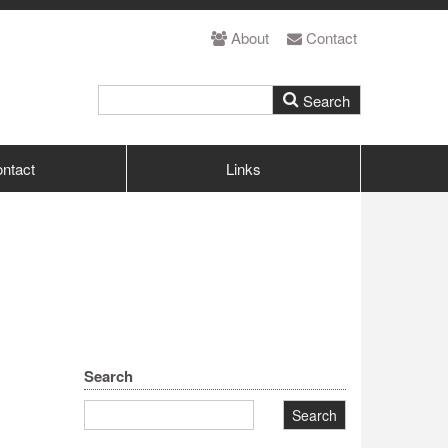
About
Contact
ntact
Links
Search