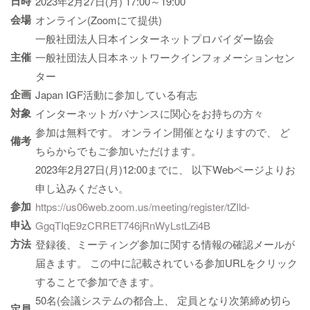
日時
2023年2月27日(月) 17:00～19:00
会場
オンライン(Zoomにて提供)
一般社団法人日本インターネットプロバイダー協会
主催
一般社団法人日本ネットワークインフォメーションセン
ター
企画
Japan IGF活動に参加している有志
対象
インターネットガバナンスに関心をお持ちの方々
参加は無料です。 オンライン開催となりますので、 ど
備考
ちらからでもご参加いただけます。
2023年2月27日(月)12:00までに、 以下Webページよりお
申し込みください。
参加
https://us06web.zoom.us/meeting/register/tZIld-
申込
GgqTIqE9zCRRET746jRnWyLstLZi4B
方法
登録後、ミーティング参加に関する情報の確認メールが
届きます。 この中に記載されている参加URLをクリック
することで参加できます。
50名(会議システムの都合上、 定員となり次第締め切ら
定員