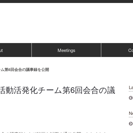
ut
Meetings
Co
チーム第6回会合の議事録を公開
GF活動活発化チーム第6回会合の議
La
N