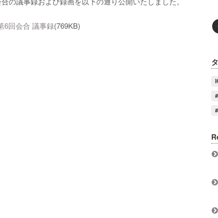
第6回会合の議事録および録画を以下の通り公開いたしました。
 第6回会合 議事録
(769KB)
R