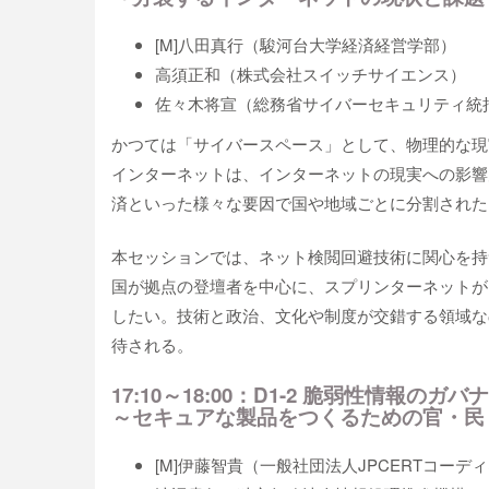
[M]八田真行（駿河台大学経済経営学部）
高須正和（株式会社スイッチサイエンス）
佐々木将宣（総務省サイバーセキュリティ統
かつては「サイバースペース」として、物理的な現
インターネットは、インターネットの現実への影響
済といった様々な要因で国や地域ごとに分割された
本セッションでは、ネット検閲回避技術に関心を持
国が拠点の登壇者を中心に、スプリンターネットが
したい。技術と政治、文化や制度が交錯する領域な
待される。
17:10～18:00：D1-2 脆弱性情報のガバ
～セキュアな製品をつくるための官・民
[M]伊藤智貴（一般社団法人JPCERTコー