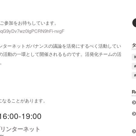
ご参加をお待ちしています。
-qpjgqG9yDv7wz0IgPCRN9hFi-nvgF
インターネットガバナンスの議論を活発にするべく活動してい
ーム」の活動の一環として開催されるものです。活発化チームの活
。
R
更になることがあります。
6:00-19:00
とスプリンターネット
～