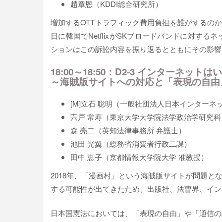
趙章恩（KDDI総合研究所）
増加するOTTトラフィック費用負担を誰がするのか
日に韓国でNetflixがSKブロードバンドに対
ションはこの訴訟内容を振り返るとともにその影
18:00～18:50：D2-3 インターネット
～海賊版サイトへの対応と「表現の自由
[M]立石 聡明（一般社団法人日本インターネ
宍戸 常寿（東京大学大学院法学政治学研究
森 亮二（英知法律事務所 弁護士）
池田 光翼（総務省消費者行政二課）
田中 恵子（京都情報大学院大学 准教授）
2018年、「漫画村」という海賊版サイトが問題と
する可能性が出てきたため、出版社、法曹界、イン
日本国憲法においては、「表現の自由」や「通信の