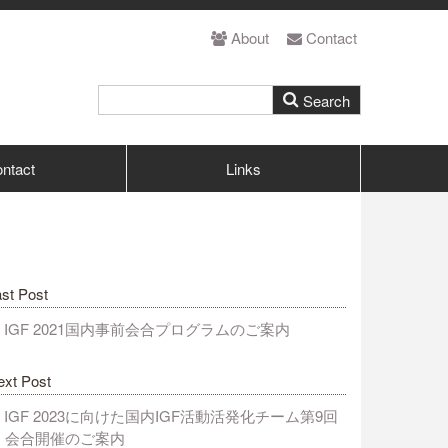
About
Contact
ntact
Links
st Post
IGF 2021国内事前会合プログラムのご案内
ext Post
IGF 2023に向けた国内IGF活動活発化チーム第9回
会合開催のご案内