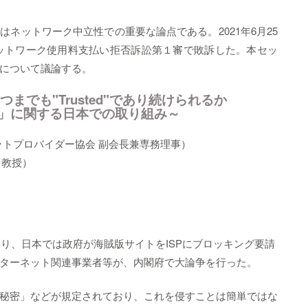
はネットワーク中立性での重要な論点である。2021年6月25
するネットワーク使用料支払い拒否訴訟第１審で敗訴した。本セッ
響について議論する。
はいつまでも"Trusted"であり続けられるか
」に関する日本での取り組み～
ットプロバイダー協会 副会長兼専務理事）
科 教授）
なり、日本では政府が海賊版サイトをISPにブロッキング要請
ターネット関連事業者等が、内閣府で大論争を行った。
秘密」などが規定されており、これを侵すことは簡単ではな