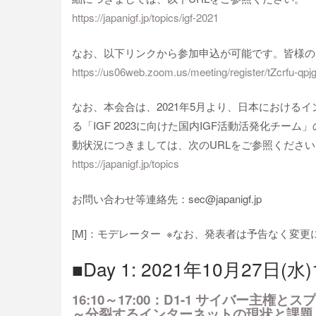
https://japanigf.jp/topics/igf-2021
なお、以下リンクから参加申込が可能です。皆様の
https://us06web.zoom.us/meeting/register/tZcrfu
なお、本会合は、2021年5月より、日本における
る「IGF 2023に向けた国内IGF活動活発化チ
動状況につきましては、次のURLをご参照ください
https://japanigf.jp/topics
お問い合わせ等連絡先：sec@japanigf.jp
[M]：モデレーター ※なお、発表者は予告なく変
■Day 1: 2021年10月27日(水)1
16:10～17:00：D1-1 サイバー主権
～分裂するインターネットの現状と課題