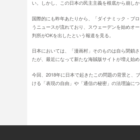
い。しかし、この日本の民主主義を根底から崩しか
国際的にも昨年あたりから、「ダイナミック・ブロ
うニュースが流れており、スウェーデンを始めオー
判所がOKを出したという報道を見る。
日本においては、「漫画村」そのものは自ら閉鎖さ
たが、最近になって新たな海賊版サイトが増え始め
今回、2018年に日本で起きたこの問題の背景と
ける「表現の自由」や「通信の秘密」の法理論につ