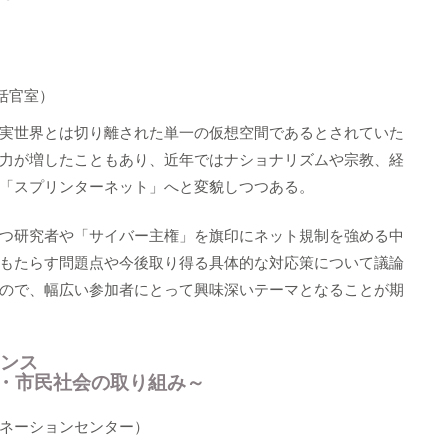
括官室）
実世界とは切り離された単一の仮想空間であるとされていた
力が増したこともあり、近年ではナショナリズムや宗教、経
「スプリンターネット」へと変貌しつつある。
つ研究者や「サイバー主権」を旗印にネット規制を強める中
もたらす問題点や今後取り得る具体的な対応策について議論
ので、幅広い参加者にとって興味深いテーマとなることが期
ナンス
・市民社会の取り組み～
ディネーションセンター）