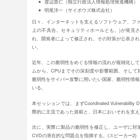
渡辺貴仁（独立行政法人情報処理推進機構）
明尾洋一（サイボウズ株式会社）
日々、インターネットを支えるソフトウェア、ファ
上の不具合。セキュリティホールとも。)が発見
れ、開発者によって修正され、その対策が公表され
い。
近年、この脆弱性をめぐる情報の流れが複雑化して
ムから、CPUまでその深刻度や影響範囲、そして
脆弱性をサイバー攻撃に用いたい国家、脆弱性情報
いる。
本セッションでは、まずCoordinated Vulnerabi
際的に主流であった規範と、日本においそれを支える
次に、実際に製品の脆弱性を修正し、ユーザに対
CVDの潜在的な問題点を指摘する。(スピーカー2)