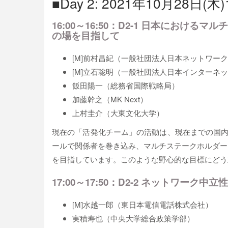
■Day 2: 2021年10月28日(木)1
16:00～16:50：D2-1 日本にお
の場を目指して
[M]前村昌紀（一般社団法人日本ネットワー
[M]立石聡明（一般社団法人日本インターネ
飯田陽一（総務省国際戦略局）
加藤幹之（MK Next）
上村圭介（大東文化大学）
現在の「活発化チーム」の活動は、現在までの国内
ールで関係者を巻き込み、マルチステークホルダー
を目指しています。このような野心的な目標にどう
17:00～17:50：D2-2 ネットワーク中立
[M]水越一郎（東日本電信電話株式会社）
実積寿也（中央大学総合政策学部）