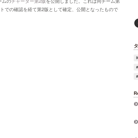
ームの
チャーター第2版
を公開しました。これは同チーム第
ストでの確認を経て第2版として確定、公開となったもので
R