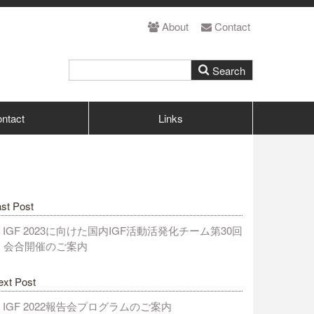
About
Contact
ntact
Links
st Post
IGF 2023に向けた国内IGF活動活発化チーム第30回
会合開催のご案内
ext Post
IGF 2022報告会プログラムのご案内