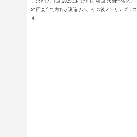
このたび、IGF2023に向けた国内IGF活動活発化チ
21回会合で内容が議論され、その後メーリングリ
す。