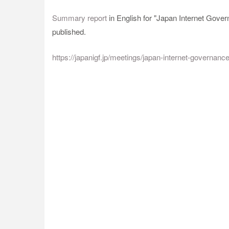
Summary report
in English for "Japan Internet Gov
published.
https://japanigf.jp/meetings/japan-internet-governa