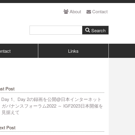
About
Contact
ntact
Links
st Post
Day 1、Day 2の録画を公開@日本インターネット
ガバナンスフォーラム2022 ～ IGF2023日本開催を
見据えて
ext Post