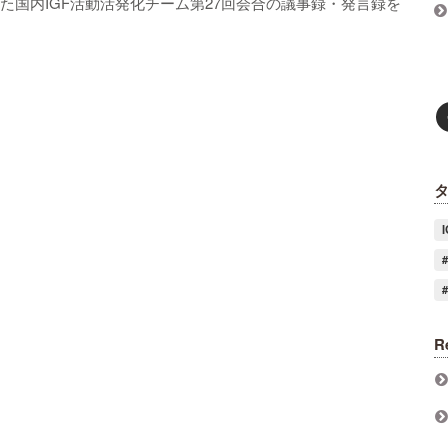
に向けた国内IGF活動活発化チーム第27回会合の議事録・発言録を
R