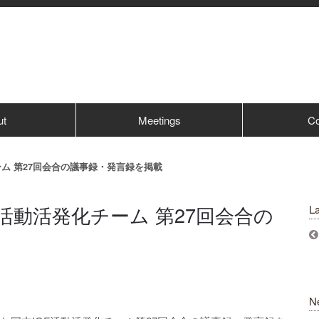
ut
Meetings
Co
チーム 第27回会合の議事録・発言録を掲載
GF活動活発化チーム 第27回会合の
La
N